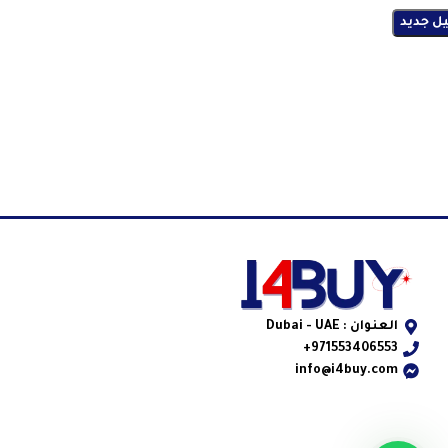
ل جديد
العنوان : Dubai - UAE
971553406553+
info@i4buy.com