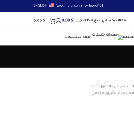
ENGLISH
[woo_multi_currency_layout10]
مقالات
حسابي
تتبع الطلب
$
0.00
0.00
$
تلفه
معدات شبكات
ك سوى ملء الحقول أدناه
معلومات الضرورية لجعل