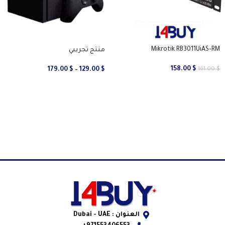
Mikrotik RB3011UiAS-RM
منتج تجريبي
158.00
$
179.00
$
–
129.00
$
161.00
$
العنوان : Dubai - UAE