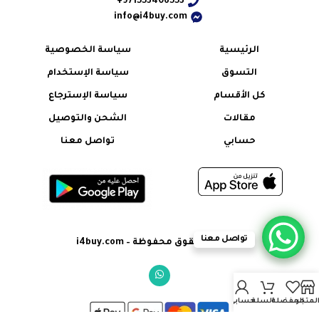
971553406553+
info@i4buy.com
الرئيسية
سياسة الخصوصية
التسوق
سياسة الإستخدام
كل الأقسام
سياسة الإسترجاع
مقالات
الشحن والتوصيل
حسابي
تواصل معنا
تواصل معنا
© جميع الحقوق محفوظة – i4buy.com
لمتجر
المفضلة
السلة
حسابي