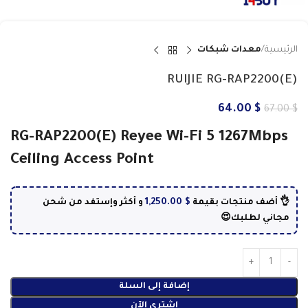
الرئيسية
معدات شبكات
RUIJIE RG-RAP2200(E)
64.00
$
67.00
$
RG-RAP2200(E) Reyee Wi-Fi 5 1267Mbps
Ceiling Access Point
1,250.00
$
👌 أضف منتجات بقيمة
و أكثر وإستفد من شحن
مجاني لطلبك😍
إضافة إلى السلة
اشتري الآن