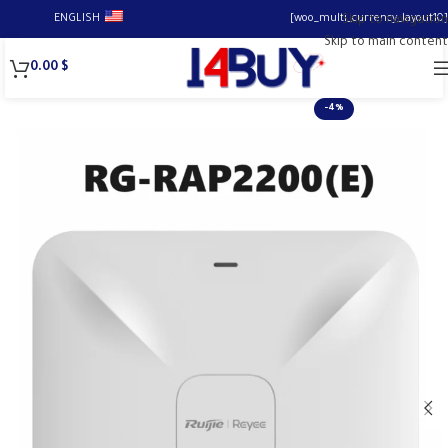
ENGLISH
[woo_multi_currency_layout10]
Skip to navigation
Skip to main content
0.00
$
-4%